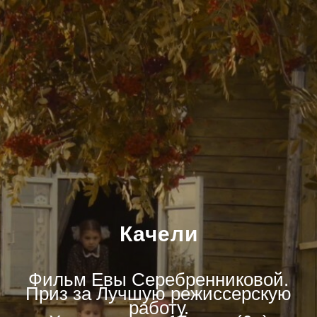
Качели
Фильм Евы Серебренниковой.
Приз за Лучшую режиссерскую
работу.